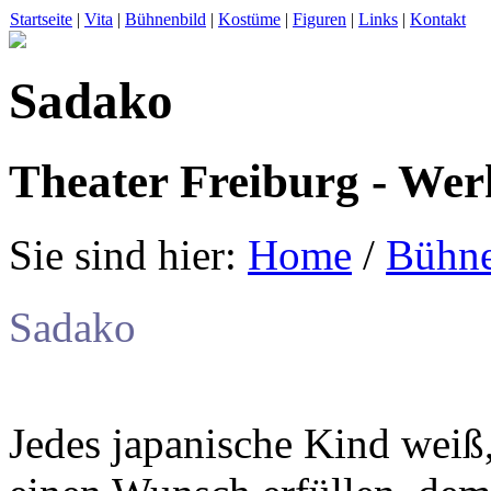
Startseite
|
Vita
|
Bühnenbild
|
Kostüme
|
Figuren
|
Links
|
Kontakt
Sadako
Theater Freiburg - We
Sie sind hier:
Home
/
Bühne
Sadako
Jedes japanische Kind weiß