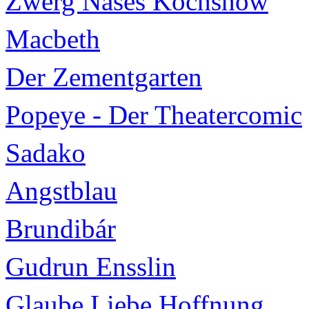
Zwerg Nases Kochshow
Macbeth
Der Zementgarten
Popeye - Der Theatercomic
Sadako
Angstblau
Brundibár
Gudrun Ensslin
Glaube Liebe Hoffnung