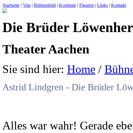
Startseite
|
Vita
|
Bühnenbild
|
Kostüme
|
Figuren
|
Links
|
Kontakt
Die Brüder Löwenher
Theater Aachen
Sie sind hier:
Home
/
Bühne
Astrid Lindgren - Die Brüder Lö
Alles war wahr! Gerade ebe