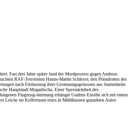
rt. Fast drei Jahre später fand der Mordprozess gegen Andreas
brachten RAF-Terroristen Hanns-Martin Schleyer, den Präsidenten des
derungen nach Freilassung ihrer Gesinnungsgenossen aus Stammheim
sche Hauptstadt Mogadischu. Einer Spezialeinheit des
elungenen Flugzeug-stürmung erhängte Gudrun Ensslin sich mit einem
ers Leiche im Kofferraum eines in Mühlhausen geparkten Autos