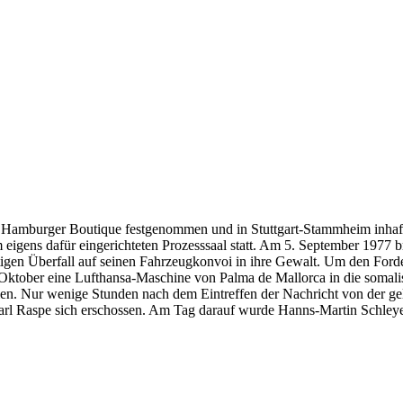
 Hamburger Boutique festgenommen und in Stuttgart-Stammheim inhaftie
eigens dafür eingerichteten Prozesssaal statt. Am 5. September 1977 
igen Überfall auf seinen Fahrzeugkonvoi in ihre Gewalt. Um den For
. Oktober eine Lufthansa-Maschine von Palma de Mallorca in die somali
eien. Nur wenige Stunden nach dem Eintreffen der Nachricht von der g
Carl Raspe sich erschossen. Am Tag darauf wurde Hanns-Martin Schley