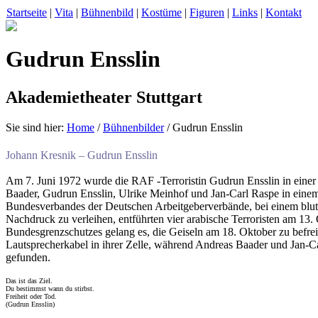
Startseite
|
Vita
|
Bühnenbild
|
Kostüme
|
Figuren
|
Links
|
Kontakt
Gudrun Ensslin
Akademietheater Stuttgart
Sie sind hier:
Home
/
Bühnenbilder
/ Gudrun Ensslin
Johann Kresnik – Gudrun Ensslin
Am 7. Juni 1972 wurde die RAF -Terroristin Gudrun Ensslin in einer
Baader, Gudrun Ensslin, Ulrike Meinhof und Jan-Carl Raspe in einem 
Bundesverbandes der Deutschen Arbeitgeberverbände, bei einem blut
Nachdruck zu verleihen, entführten vier arabische Terroristen am 13
Bundesgrenzschutzes gelang es, die Geiseln am 18. Oktober zu befr
Lautsprecherkabel in ihrer Zelle, während Andreas Baader und Jan-
gefunden.
Das ist das Ziel.
Du bestimmst wann du stirbst.
Freiheit oder Tod.
(Gudrun Ensslin)