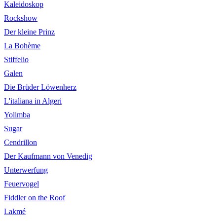
Kaleidoskop
Rockshow
Der kleine Prinz
La Bohème
Stiffelio
Galen
Die Brüder Löwenherz
L'italiana in Algeri
Yolimba
Sugar
Cendrillon
Der Kaufmann von Venedig
Unterwerfung
Feuervogel
Fiddler on the Roof
Lakmé