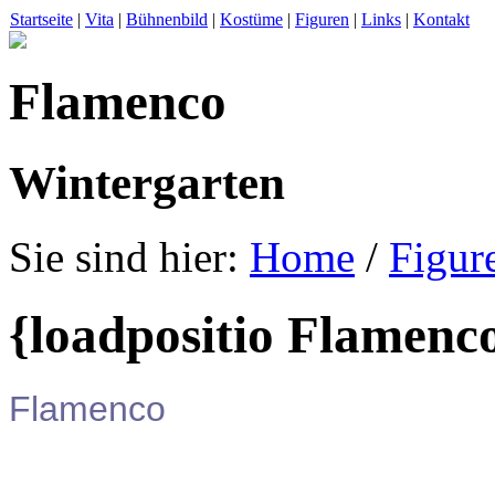
Startseite
|
Vita
|
Bühnenbild
|
Kostüme
|
Figuren
|
Links
|
Kontakt
Flamenco
Wintergarten
Sie sind hier:
Home
/
Figur
{loadpositio Flamenc
Flamenco